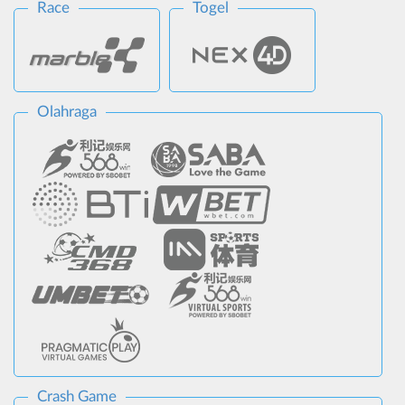
Race
Togel
Olahraga
Crash Game