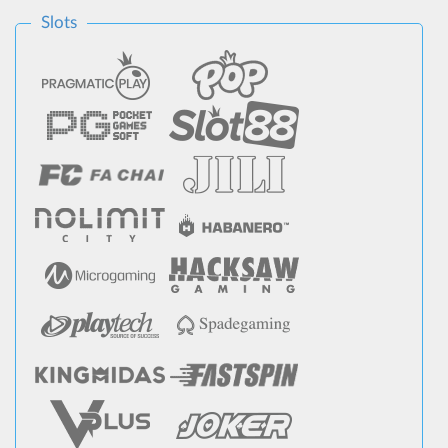
Slots