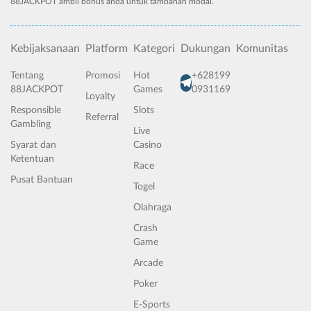
88JACKPOT ambil bonus anda untuk tambahan modal.
Kebijaksanaan
Platform
Kategori
Dukungan
Komunitas
Tentang
Promosi
Hot
+628199
88JACKPOT
Games
0931169
Loyalty
Responsible
Slots
Referral
Gambling
Live
Syarat dan
Casino
Ketentuan
Race
Pusat Bantuan
Togel
Olahraga
Crash
Game
Arcade
Poker
E-Sports