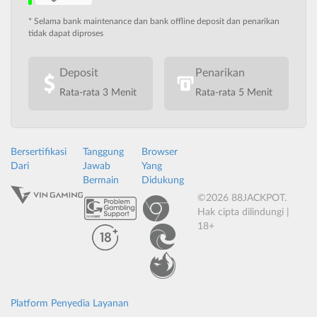
* Selama bank maintenance dan bank offline deposit dan penarikan
tidak dapat diproses
Deposit
Penarikan
Rata-rata 3 Menit
Rata-rata 5 Menit
Bersertifikasi
Tanggung
Browser
Dari
Jawab
Yang
Bermain
Didukung
©2026 88JACKPOT.
Hak cipta dilindungi |
18+
Platform Penyedia Layanan