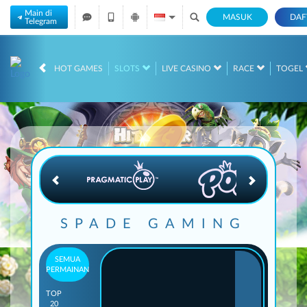
Main di
MASUK
DAF
Telegram
IDR
12,685,114,
HOT GAMES
SLOTS
LIVE CASINO
RACE
TOGEL
SPADE GAMING
SEMUA
PERMAINAN
TOP
20