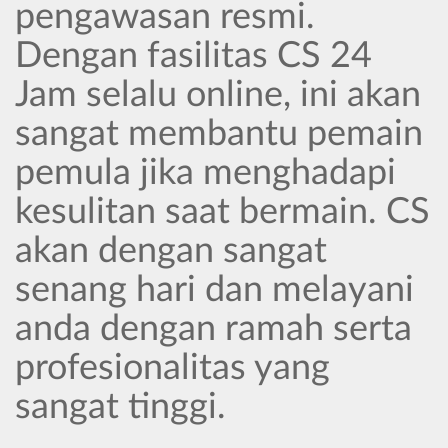
pengawasan resmi.
Dengan fasilitas CS 24
Jam selalu online, ini akan
sangat membantu pemain
pemula jika menghadapi
kesulitan saat bermain. CS
akan dengan sangat
senang hari dan melayani
anda dengan ramah serta
profesionalitas yang
sangat tinggi.