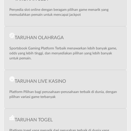
Penyedia slot online dengan beragam pilihan game menarik yang
memudahkan pemain untuk mencapai jackpot
TARUHAN OLAHRAGA
Sportsbook Gaming Platform Terbaik menawarkan lebih banyak game,
odds yang lebih tinggi, dan menyediakan pilihan yang lebih banyak
untuk pemain.
TARUHAN LIVE KASINO
Platform Pilihan bagi perusahaan-perusahaan terbaik di dunia, dengan
pilihan variasi game terbanyak
TARUHAN TOGEL
Platform togel yang menarik dari perusahan terbaik di dunia yang