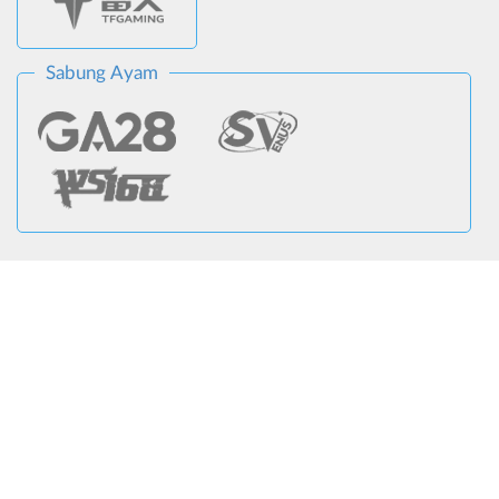
Sabung Ayam