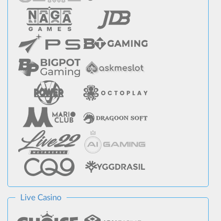
Live Casino