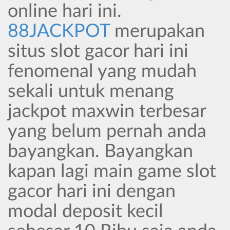
online hari ini.
88JACKPOT
merupakan
situs slot gacor hari ini
fenomenal yang mudah
sekali untuk menang
jackpot maxwin terbesar
yang belum pernah anda
bayangkan. Bayangkan
kapan lagi main game slot
gacor hari ini dengan
modal deposit kecil