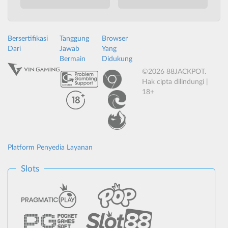
Bersertifikasi
Tanggung
Browser
Dari
Jawab
Yang
Bermain
Didukung
©2026 88JACKPOT.
Hak cipta dilindungi |
18+
Platform Penyedia Layanan
Slots