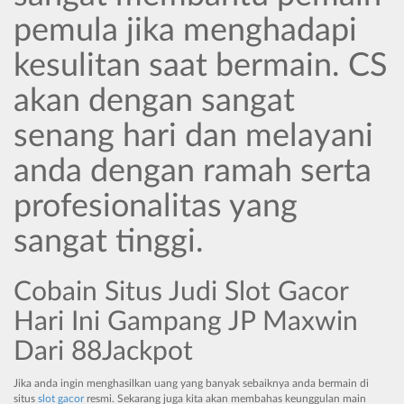
pemula jika menghadapi
kesulitan saat bermain. CS
akan dengan sangat
senang hari dan melayani
anda dengan ramah serta
profesionalitas yang
sangat tinggi.
Cobain Situs Judi Slot Gacor
Hari Ini Gampang JP Maxwin
Dari 88Jackpot
Jika anda ingin menghasilkan uang yang banyak sebaiknya anda bermain di
situs
slot gacor
resmi. Sekarang juga kita akan membahas keunggulan main