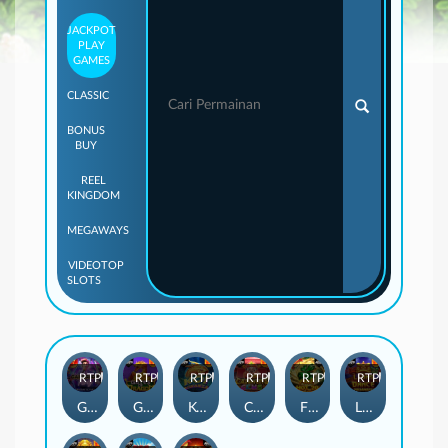
JACKPOT
PLAY
GAMES
CLASSIC
BONUS
BUY
REEL
KINGDOM
MEGAWAYS
VIDEO
TOP
SLOTS
RTP
87%
RTP
95%
RTP
79%
RTP
85%
RTP
87%
RTP
86%
Gameshow Party Jackpot Play
Gates of Dragon Jackpot Play
Koi Bonanza Jackpot Play
Caishen's Gems Jackpot Play
Fire Hot 20 Jackpot Play
Lions Dance Megaways Jackpot Play