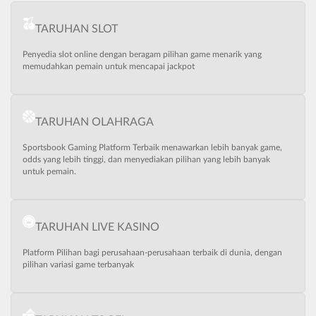
TARUHAN SLOT
Penyedia slot online dengan beragam pilihan game menarik yang
memudahkan pemain untuk mencapai jackpot
TARUHAN OLAHRAGA
Sportsbook Gaming Platform Terbaik menawarkan lebih banyak game,
odds yang lebih tinggi, dan menyediakan pilihan yang lebih banyak
untuk pemain.
TARUHAN LIVE KASINO
Platform Pilihan bagi perusahaan-perusahaan terbaik di dunia, dengan
pilihan variasi game terbanyak