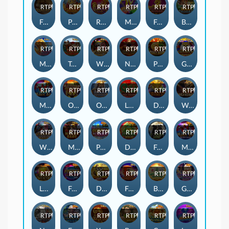
RTP
88%
RTP
84%
RTP
84%
RTP
86%
RTP
82%
RTP
81%
Four Treasures
Prosperity Tiger
Rooster In Love
MarvelousIV
FortuneHorse
Bull Treasure
RTP
84%
RTP
93%
RTP
81%
RTP
95%
RTP
88%
RTP
91%
Moonlight Treasure
TripleKingKong
Winning Mask II
New Year
Piggy Bank
GoLaiFu
RTP
88%
RTP
80%
RTP
91%
RTP
87%
RTP
88%
RTP
90%
Magic Ace
Open Sesame Mega
Olympian Temple
Lucky Dragons
DragonsWorld
Wukong
RTP
85%
RTP
94%
RTP
93%
RTP
94%
RTP
95%
RTP
82%
Winning Mask
MinerBabe
Pop Pop Candy
Dragon Soar - Hyper Wild
Formosa Bear
Magic Ace WILD LOCK
RTP
85%
RTP
90%
RTP
93%
RTP
83%
RTP
86%
RTP
91%
LanternWealth
Fruity Bonanza
Dragon Warrior
FunkyKingKong
Big Three Dragons
Glamorous Girl
RTP
92%
RTP
81%
RTP
84%
RTP
84%
RTP
80%
RTP
83%