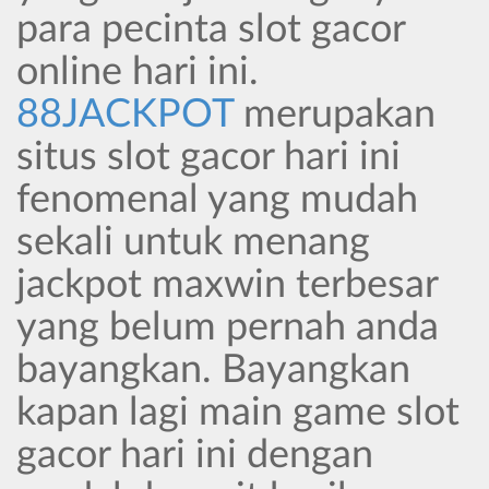
para pecinta slot gacor
online hari ini.
88JACKPOT
merupakan
situs slot gacor hari ini
fenomenal yang mudah
sekali untuk menang
jackpot maxwin terbesar
yang belum pernah anda
bayangkan. Bayangkan
kapan lagi main game slot
gacor hari ini dengan