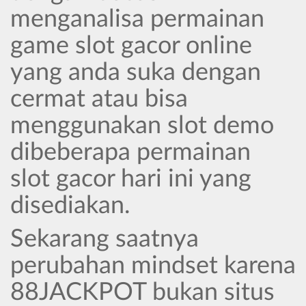
menganalisa permainan
game slot gacor online
yang anda suka dengan
cermat atau bisa
menggunakan slot demo
dibeberapa permainan
slot gacor hari ini yang
disediakan.
Sekarang saatnya
perubahan mindset karena
88JACKPOT bukan situs