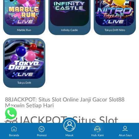
Marble Run
Infinity Castle
Tokyo Drift Nitro
Tokyo Drift
88JACKPOT: Situs Slot Online Janji Gacor Slot88
Maxwin Setiap Hari
88JACKPOT: Situs Slot
Online Janji Gacor Slot88
Beranda
Promosi
Masuk
Hub. Kami
Akun Saya