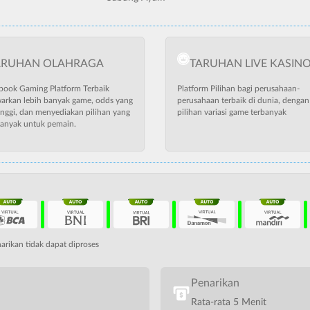
ARUHAN OLAHRAGA
TARUHAN LIVE KASIN
book Gaming Platform Terbaik
Platform Pilihan bagi perusahaan-
rkan lebih banyak game, odds yang
perusahaan terbaik di dunia, dengan
tinggi, dan menyediakan pilihan yang
pilihan variasi game terbanyak
banyak untuk pemain.
arikan tidak dapat diproses
Penarikan
Rata-rata 5 Menit