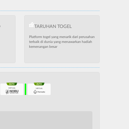
O
TARUHAN TOGEL
Platform togel yang menarik dari perusahan
terbaik di dunia yang menawarkan hadiah
kemenangan besar