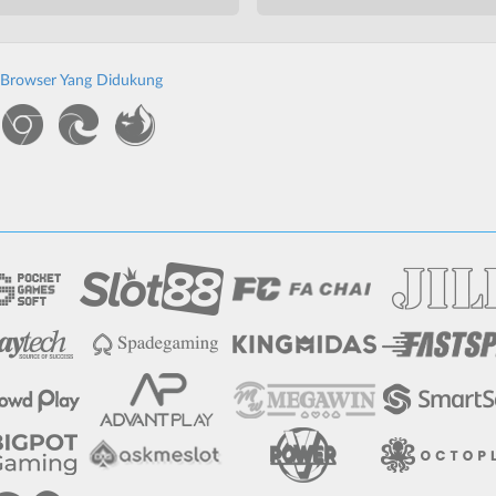
Browser Yang Didukung