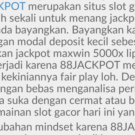
KPOT
merupakan situs slot ga
 sekali untuk menang jackp
da bayangkan. Bayangkan k
ngan modal deposit kecil seb
an jackpot maxwin 5000x lip
a terjadi karena 88JACKPOT 
 kekiniannya fair play loh. 
dengan bebas menganalisa pe
da suka dengan cermat atau 
inan slot gacor hari ini yan
rubahan mindset karena 88J