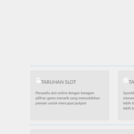
TARUHAN SLOT
T
Penyedia slot online dengan beragam
Sports
pilihan game menarik yang memudahkan
menawa
pemain untuk mencapai jackpot
lebih 
lebih 