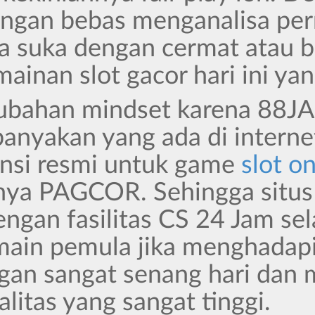
dengan bebas menganalisa pe
da suka dengan cermat atau 
inan slot gacor hari ini yan
rubahan mindset karena 88J
banyakan yang ada di internet
sensi resmi untuk game
slot on
nya PAGCOR. Sehingga situs 
gan fasilitas CS 24 Jam sela
in pemula jika menghadapi 
gan sangat senang hari dan 
litas yang sangat tinggi.