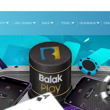
OTS
LIVE CASINO
RACE
TOGEL
OLAHRAGA
CRA