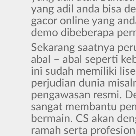
yang adil anda bisa 
gacor online yang an
demo dibeberapa perma
Sekarang saatnya pe
abal – abal seperti ke
ini sudah memiliki li
perjudian dunia misal
pengawasan resmi. Den
sangat membantu pema
bermain. CS akan den
ramah serta profesiona