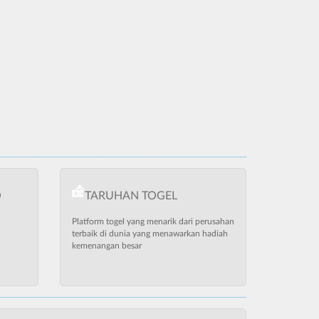
O
TARUHAN TOGEL
Platform togel yang menarik dari perusahan
terbaik di dunia yang menawarkan hadiah
kemenangan besar