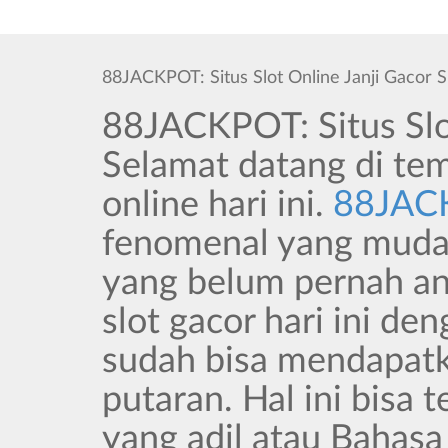
88JACKPOT: Situs Slot Online Janji Gacor 
88JACKPOT: Situs Slo
Selamat datang di tem
online hari ini.
88JAC
fenomenal yang mudah
yang belum pernah an
slot gacor hari ini de
sudah bisa mendapatk
putaran. Hal ini bis
yang adil atau Bahasa