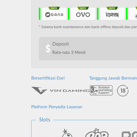
* Selama bank maintenance dan bank offline deposit dan pen
Deposit
Rata-rata 3 Menit
Bersertifikasi Dari
Tanggung Jawab Bermain
Platform Penyedia Layanan
Slots