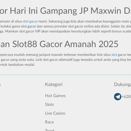
cor Hari Ini Gampang JP Maxwin D
ermain di situs
slot gacor
resmi. Sekarang juga kita akan membahas keunggulan main 
 koleksi game slot gacor dan semua provider slot gacor online ada disini. Selain itu d
a. Mainkan slot gacor VIP akan mendapatkan keuntungkan lebih seperti bonus scatte
 Dan Slot88 Gacor Amanah 2025
 terpercaya mudah menang jackpot maxwin terbesar memberikan link situs
slot
gacor ter
acor yang anda suka. Link slot gacor alternatif juga tersedia untuk anda yang bisa b
untuk tambahan modal.
m
Kategori
Dukung
Hot Games
+628
Slots
Live Casino
Race