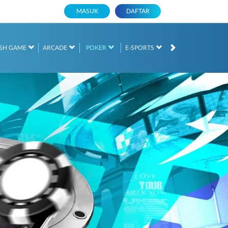
MASUK
DAFTAR
SH GAME
ARCADE
POKER
E-SPORTS
SABUNG AYAM