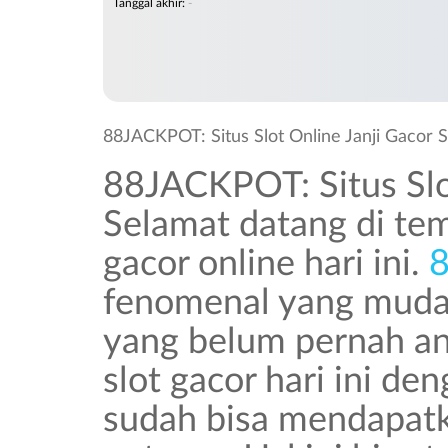
Tanggal akhir:
-
88JACKPOT: Situs Slot Online Janji Gacor 
88JACKPOT: Situs Slo
Selamat datang di tem
gacor online hari ini.
fenomenal yang mudah
yang belum pernah a
slot gacor hari ini de
sudah bisa mendapatk