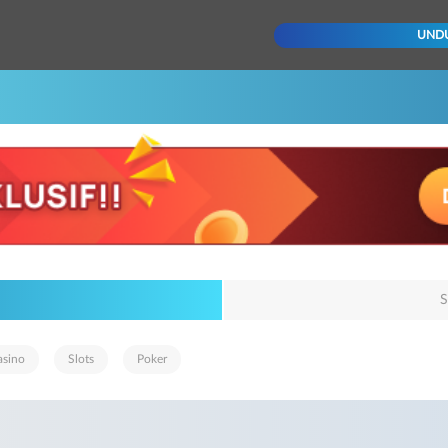
UND
S
asino
Slots
Poker