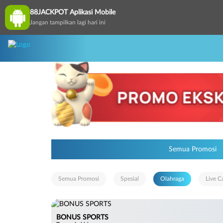
88JACKPOT Aplikasi Mobile
Jangan tampilkan lagi hari ini
Semua Promosi
Semua Promosi
Spesial
Olahraga
Live C
BONUS SPORTS