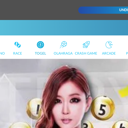
UND
INO
RACE
TOGEL
OLAHRAGA
CRASH GAME
ARCADE