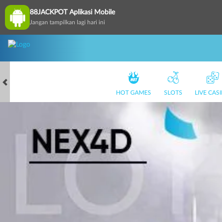
88JACKPOT Aplikasi Mobile
Jangan tampilkan lagi hari ini
HOT GAMES
SLOTS
LIVE CAS