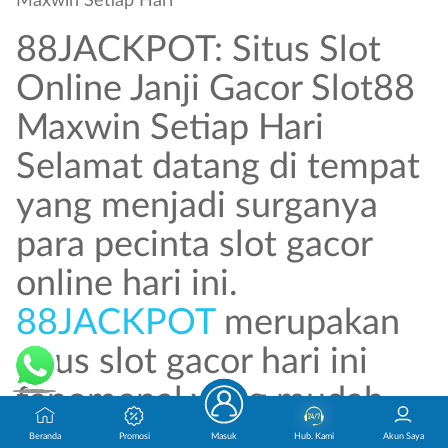
Maxwin Setiap Hari
88JACKPOT: Situs Slot
Online Janji Gacor Slot88
Maxwin Setiap Hari
Selamat datang di tempat
yang menjadi surganya
para pecinta slot gacor
online hari ini.
88JACKPOT
merupakan
situs slot gacor hari ini
fenomenal yang mudah
sekali untuk menang
Beranda
Promosi
Masuk
Hub. Kami
Akun Saya