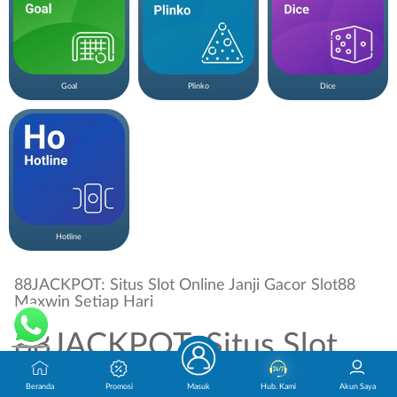
Goal
Plinko
Dice
Hotline
88JACKPOT: Situs Slot Online Janji Gacor Slot88
Maxwin Setiap Hari
88JACKPOT: Situs Slot
Online Janji Gacor Slot88
Beranda
Promosi
Masuk
Hub. Kami
Akun Saya