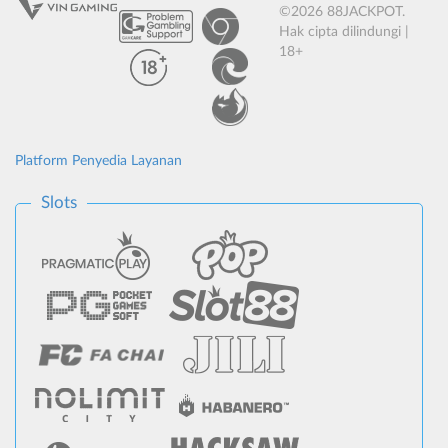
©2026 88JACKPOT.
Hak cipta dilindungi |
18+
Platform Penyedia Layanan
Slots