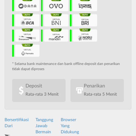
* Selama bank maintenance dan bank offline deposit dan penarikan
tidak dapat diproses
Deposit
Penarikan
Rata-rata 3 Menit
Rata-rata 5 Menit
Bersertifikasi
Tanggung
Browser
Dari
Jawab
Yang
Bermain
Didukung