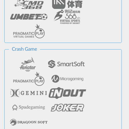
Crash Game