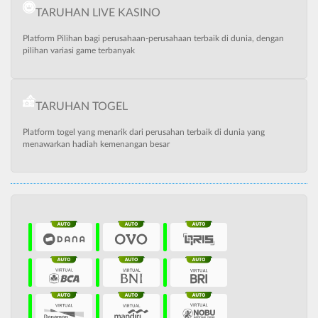
TARUHAN LIVE KASINO
Platform Pilihan bagi perusahaan-perusahaan terbaik di dunia, dengan
pilihan variasi game terbanyak
TARUHAN TOGEL
Platform togel yang menarik dari perusahan terbaik di dunia yang
menawarkan hadiah kemenangan besar