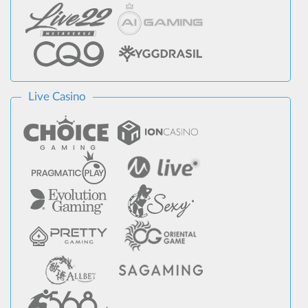
Live Casino