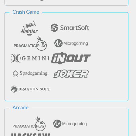
Crash Game
Arcade