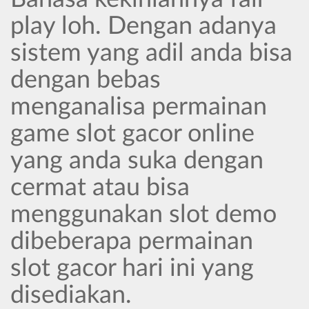
play loh. Dengan adanya
sistem yang adil anda bisa
dengan bebas
menganalisa permainan
game slot gacor online
yang anda suka dengan
cermat atau bisa
menggunakan slot demo
dibeberapa permainan
slot gacor hari ini yang
disediakan.