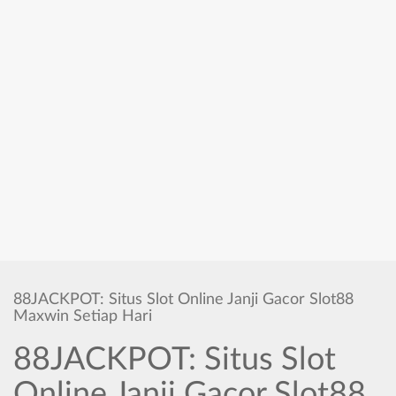
88JACKPOT: Situs Slot Online Janji Gacor Slot88
Maxwin Setiap Hari
88JACKPOT: Situs Slot
Online Janji Gacor Slot88