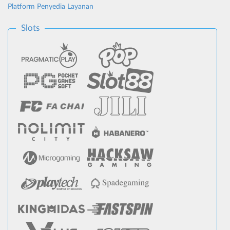
Platform Penyedia Layanan
Slots