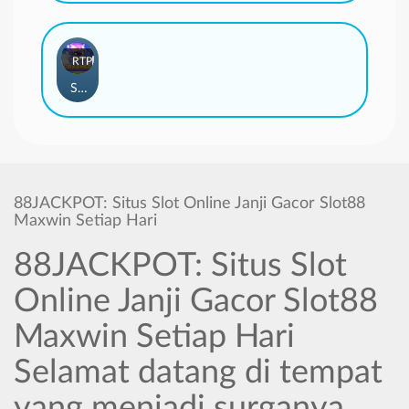
RTP
92%
Space Crasher
88JACKPOT: Situs Slot Online Janji Gacor Slot88
Maxwin Setiap Hari
88JACKPOT: Situs Slot
Online Janji Gacor Slot88
Maxwin Setiap Hari
Selamat datang di tempat
yang menjadi surganya