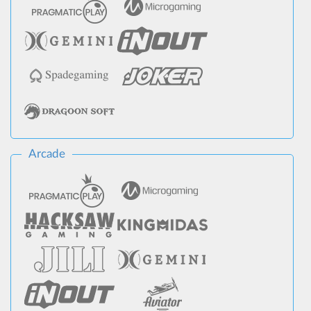
Arcade