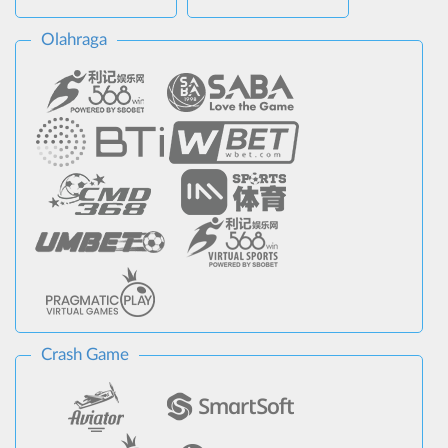
Olahraga
Crash Game