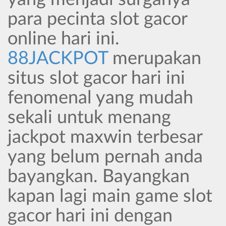
para pecinta slot gacor
online hari ini.
88JACKPOT
merupakan
situs slot gacor hari ini
fenomenal yang mudah
sekali untuk menang
jackpot maxwin terbesar
yang belum pernah anda
bayangkan. Bayangkan
kapan lagi main game slot
gacor hari ini dengan