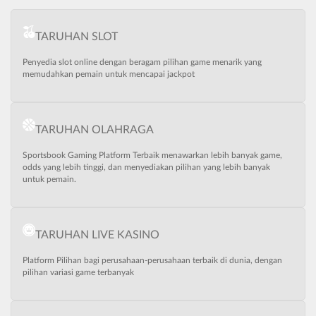
TARUHAN SLOT
Penyedia slot online dengan beragam pilihan game menarik yang
memudahkan pemain untuk mencapai jackpot
TARUHAN OLAHRAGA
Sportsbook Gaming Platform Terbaik menawarkan lebih banyak game,
odds yang lebih tinggi, dan menyediakan pilihan yang lebih banyak
untuk pemain.
TARUHAN LIVE KASINO
Platform Pilihan bagi perusahaan-perusahaan terbaik di dunia, dengan
pilihan variasi game terbanyak