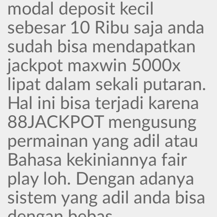
modal deposit kecil
sebesar 10 Ribu saja anda
sudah bisa mendapatkan
jackpot maxwin 5000x
lipat dalam sekali putaran.
Hal ini bisa terjadi karena
88JACKPOT mengusung
permainan yang adil atau
Bahasa kekiniannya fair
play loh. Dengan adanya
sistem yang adil anda bisa