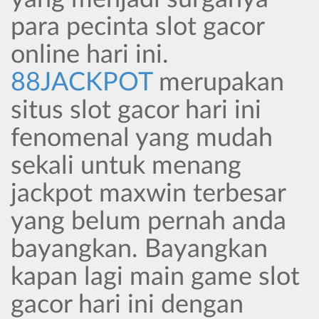
para pecinta slot gacor
online hari ini.
88JACKPOT
merupakan
situs slot gacor hari ini
fenomenal yang mudah
sekali untuk menang
jackpot maxwin terbesar
yang belum pernah anda
bayangkan. Bayangkan
kapan lagi main game slot
gacor hari ini dengan