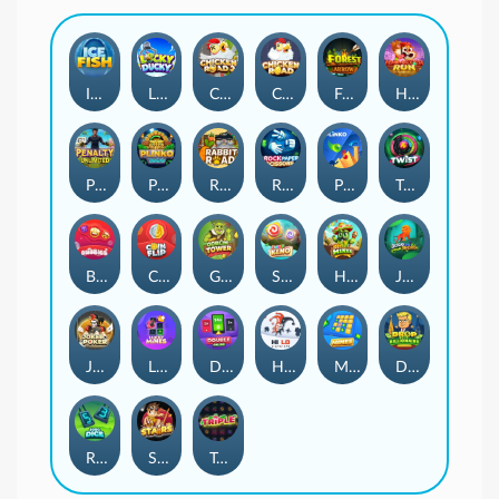
Ice Fish
Lucky Ducky
Chicken Road 2.0
Chicken Road
Forest Arrow
Hamster Run
Penalty Unlimited
Plinko Aztec
Rabbit Road
Rock Paper Scissors
Plinko 1000
Twist
Bubbles
Сoinflip
Goblin-tower
Sweet Keno
Hot-mines
Jogo Do Bicho
Joker Poker
Lucky mines
Double Online
Hilo Joker
Mines
Drop The Billionaire
Robo dice
Stairs
Triple