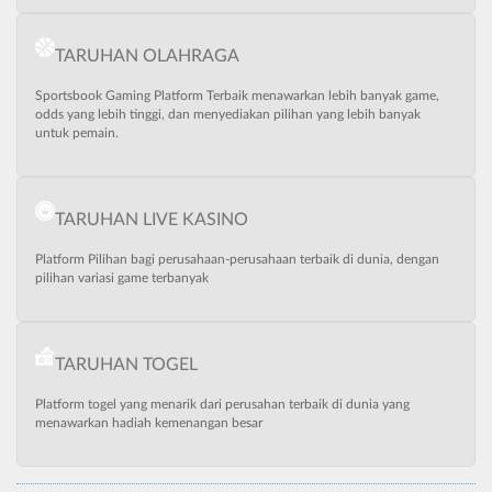
TARUHAN OLAHRAGA
Sportsbook Gaming Platform Terbaik menawarkan lebih banyak game,
odds yang lebih tinggi, dan menyediakan pilihan yang lebih banyak
untuk pemain.
TARUHAN LIVE KASINO
Platform Pilihan bagi perusahaan-perusahaan terbaik di dunia, dengan
pilihan variasi game terbanyak
TARUHAN TOGEL
Platform togel yang menarik dari perusahan terbaik di dunia yang
menawarkan hadiah kemenangan besar