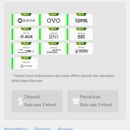
* Selama bank maintenance dan bank offline deposit dan penarikan
tidak dapat diproses
Deposit
Penarikan
Rata-rata 3 Menit
Rata-rata 5 Menit
Bersertifikasi
Tanggung
Browser