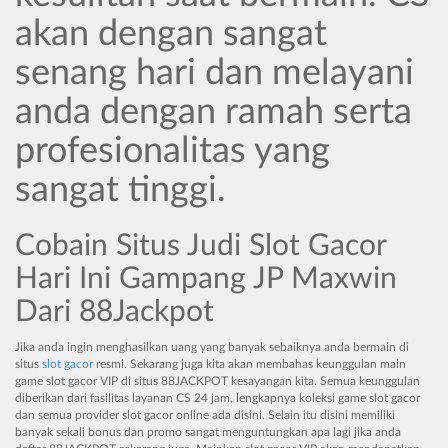
akan dengan sangat
senang hari dan melayani
anda dengan ramah serta
profesionalitas yang
sangat tinggi.
Cobain Situs Judi Slot Gacor
Hari Ini Gampang JP Maxwin
Dari 88Jackpot
Jika anda ingin menghasilkan uang yang banyak sebaiknya anda bermain di
situs
slot gacor
resmi. Sekarang juga kita akan membahas keunggulan main
game slot gacor VIP di situs 88JACKPOT kesayangan kita. Semua keunggulan
diberikan dari fasilitas layanan CS 24 jam, lengkapnya koleksi game slot gacor
dan semua provider slot gacor online ada disini. Selain itu disini memiliki
banyak sekali bonus dan promo sangat menguntungkan apa lagi jika anda