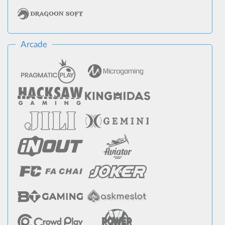
Arcade