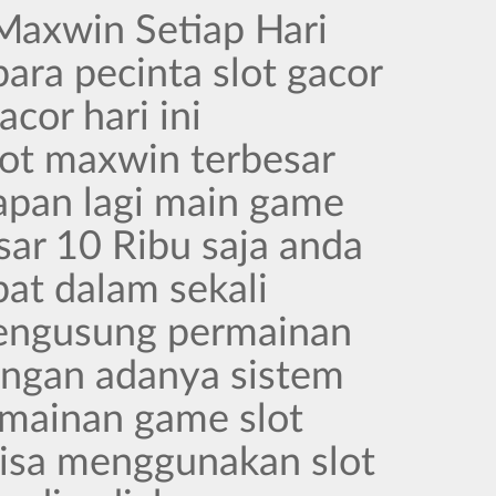
Maxwin Setiap Hari
ara pecinta slot gacor
cor hari ini
ot maxwin terbesar
apan lagi main game
esar 10 Ribu saja anda
at dalam sekali
mengusung permainan
Dengan adanya sistem
rmainan game slot
bisa menggunakan slot