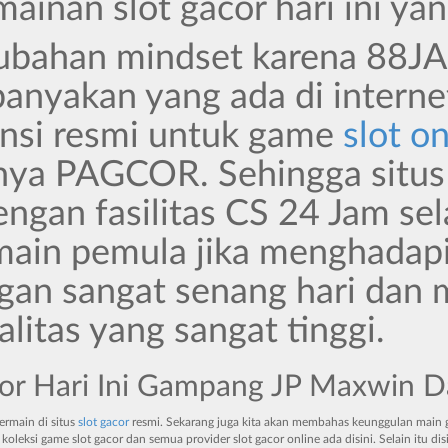
inan slot gacor hari ini yan
rubahan mindset karena 88J
banyakan yang ada di internet
sensi resmi untuk game
slot on
nya PAGCOR. Sehingga situs 
gan fasilitas CS 24 Jam sela
in pemula jika menghadapi 
gan sangat senang hari dan 
litas yang sangat tinggi.
cor Hari Ini Gampang JP Maxwin D
ermain di situs
slot gacor
resmi. Sekarang juga kita akan membahas keunggulan main 
 koleksi game slot gacor dan semua provider slot gacor online ada disini. Selain itu d