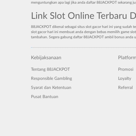
menguntungkan apa lagi jika anda daftar 88JACKPOT sekarang jug
Link Slot Online Terbaru
88JACKPOT dikenal sebagai situs slot gacor hari ini yang sudah
slot gacor hari ini membuat anda dengan bebas memilih game slot g
tambahan. Segera gabung daftar 88JACKPOT ambil bonus anda 
Kebijaksanaan
Platfor
Tentang 88JACKPOT
Promosi
Responsible Gambling
Loyalty
Syarat dan Ketentuan
Referral
Pusat Bantuan