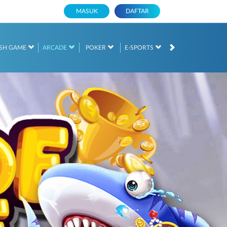
MASUK
DAFTAR
SH GAME
ARCADE
POKER
E-SPORTS
SABUNG AYAM