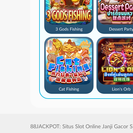
3 Gods Fishing
Dessert Part
Cat Fishing
Lion's Orb
88JACKPOT: Situs Slot Online Janji Gacor 