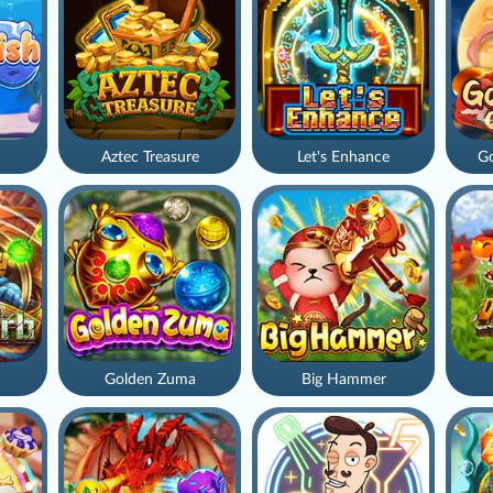
Aztec Treasure
Let's Enhance
Go
Golden Zuma
Big Hammer