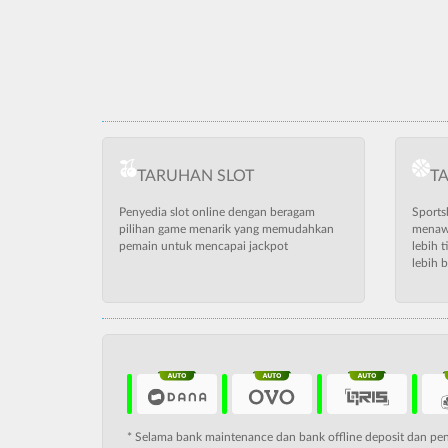
TARUHAN SLOT
T
Penyedia slot online dengan beragam
Sports
pilihan game menarik yang memudahkan
menawa
pemain untuk mencapai jackpot
lebih 
lebih 
* Selama bank maintenance dan bank offline deposit dan pen