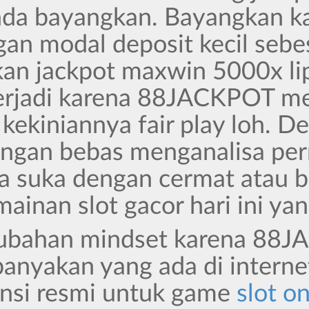
da bayangkan. Bayangkan k
ngan modal deposit kecil seb
an jackpot maxwin 5000x lip
a terjadi karena 88JACKPOT 
 kekiniannya fair play loh. 
dengan bebas menganalisa pe
da suka dengan cermat atau 
inan slot gacor hari ini yan
rubahan mindset karena 88J
banyakan yang ada di internet
sensi resmi untuk game
slot on