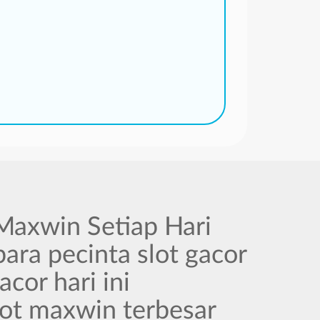
Maxwin Setiap Hari
ara pecinta slot gacor
cor hari ini
ot maxwin terbesar