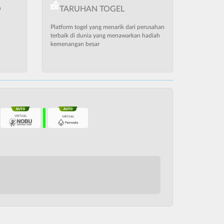
O
TARUHAN TOGEL
Platform togel yang menarik dari perusahan
terbaik di dunia yang menawarkan hadiah
kemenangan besar