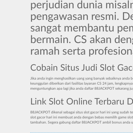
perjudian dunia misal
pengawasan resmi. Den
sangat membantu pema
bermain. CS akan den
ramah serta profesiona
Cobain Situs Judi Slot Ga
Jika anda ingin menghasilkan uang yang banyak sebaiknya anda b
keunggulan diberikan dari fasilitas layanan CS 24 jam, lengkapnya
menguntungkan apa lagi jika anda daftar 88JACKPOT sekarang jug
Link Slot Online Terbaru
88JACKPOT dikenal sebagai situs slot gacor hari ini yang sudah
slot gacor hari ini membuat anda dengan bebas memilih game slot g
tambahan. Segera gabung daftar 88JACKPOT ambil bonus anda 