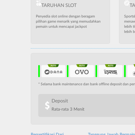
TARUHAN SLOT
T
Penyedia slot online dengan beragam
Sports
pilihan game menarik yang memudahkan
menawa
pemain untuk mencapai jackpot
lebih 
lebih 
* Selama bank maintenance dan bank offline deposit dan pen
Deposit
Rata-rata 3 Menit
Bersertifikasi Dari
Tanggung Jawab Bermain