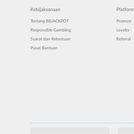
Kebijaksanaan
Platfor
Tentang 88JACKPOT
Promosi
Responsible Gambling
Loyalty
Syarat dan Ketentuan
Referral
Pusat Bantuan