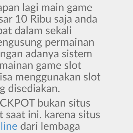
apan lagi main game
esar 10 Ribu saja anda
at dalam sekali
mengusung permainan
Dengan adanya sistem
rmainan game slot
bisa menggunakan slot
g disediakan.
ACKPOT bukan situs
 saat ini. karena situs
line
dari lembaga