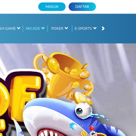
MASUK
DAFTAR
SH GAME
ARCADE
POKER
E-SPORTS
SABUNG AYAM