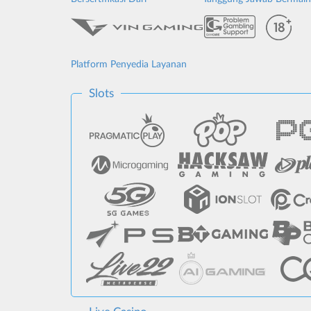
Platform Penyedia Layanan
Slots