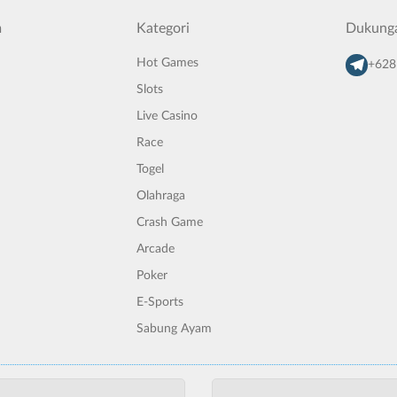
m
Kategori
Dukung
Hot Games
+628
Slots
Live Casino
Race
Togel
Olahraga
Crash Game
Arcade
Poker
E-Sports
Sabung Ayam