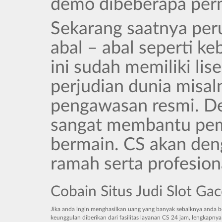
demo dibeberapa perma
Sekarang saatnya pe
abal – abal seperti ke
ini sudah memiliki li
perjudian dunia misal
pengawasan resmi. Den
sangat membantu pema
bermain. CS akan den
ramah serta profesiona
Cobain Situs Judi Slot Ga
Jika anda ingin menghasilkan uang yang banyak sebaiknya anda b
keunggulan diberikan dari fasilitas layanan CS 24 jam, lengkapnya