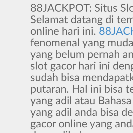
88JACKPOT: Situs Slo
Selamat datang di tem
online hari ini.
88JAC
fenomenal yang mudah
yang belum pernah an
slot gacor hari ini de
sudah bisa mendapatk
putaran. Hal ini bis
yang adil atau Bahasa
yang adil anda bisa 
gacor online yang an