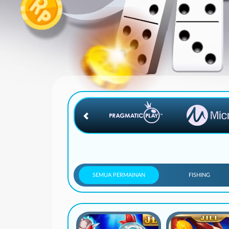
SEMUA PERMAINAN
FISHING