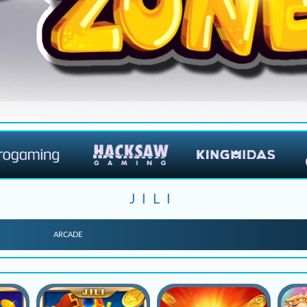
JILI
ARCADE