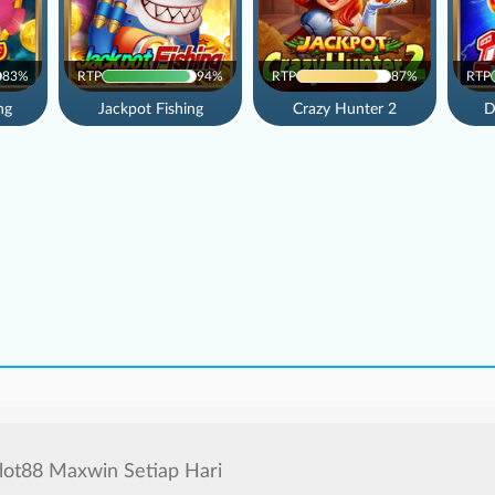
83%
RTP
94%
RTP
87%
RTP
ng
Jackpot Fishing
Crazy Hunter 2
D
Slot88 Maxwin Setiap Hari