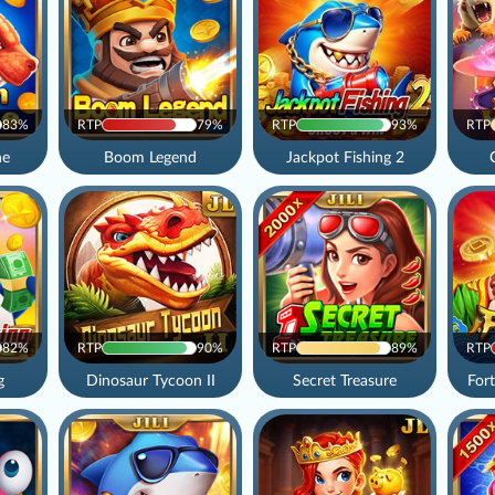
83%
RTP
79%
RTP
93%
RTP
ne
Boom Legend
Jackpot Fishing 2
82%
RTP
90%
RTP
89%
RTP
g
Dinosaur Tycoon II
Secret Treasure
For