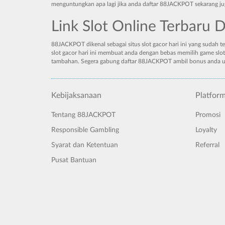
menguntungkan apa lagi jika anda daftar 88JACKPOT sekarang jug
Link Slot Online Terbaru
88JACKPOT dikenal sebagai situs slot gacor hari ini yang sudah
slot gacor hari ini membuat anda dengan bebas memilih game slot g
tambahan. Segera gabung daftar 88JACKPOT ambil bonus anda 
Kebijaksanaan
Platfor
Tentang 88JACKPOT
Promosi
Responsible Gambling
Loyalty
Syarat dan Ketentuan
Referral
Pusat Bantuan