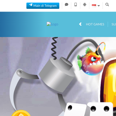
Main di Telegram
HOT GAMES
SL