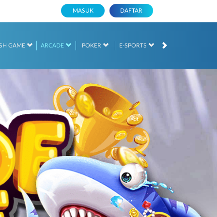
MASUK
DAFTAR
SH GAME
ARCADE
POKER
E-SPORTS
SABUNG AYAM