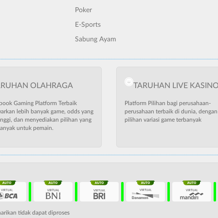
Poker
E-Sports
Sabung Ayam
ARUHAN OLAHRAGA
TARUHAN LIVE KASIN
book Gaming Platform Terbaik
Platform Pilihan bagi perusahaan-
rkan lebih banyak game, odds yang
perusahaan terbaik di dunia, dengan
tinggi, dan menyediakan pilihan yang
pilihan variasi game terbanyak
banyak untuk pemain.
arikan tidak dapat diproses