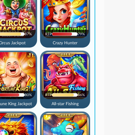
87%
RTP
79%
Circus Jackpot
Crazy Hunter
80%
RTP
86%
tune King Jackpot
All-star Fishing