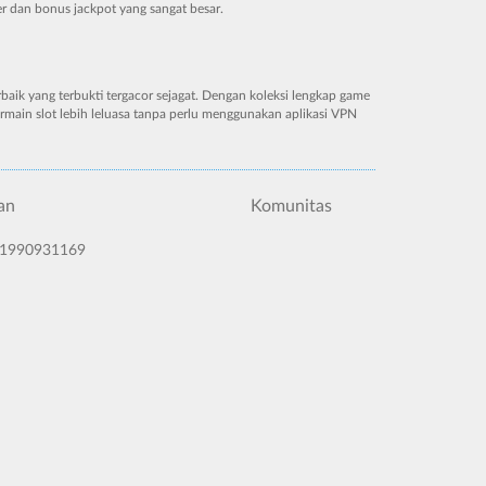
r dan bonus jackpot yang sangat besar.
baik yang terbukti tergacor sejagat. Dengan koleksi lengkap game
ermain slot lebih leluasa tanpa perlu menggunakan aplikasi VPN
an
Komunitas
1990931169