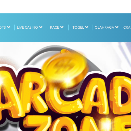
OTS
LIVE CASINO
RACE
TOGEL
OLAHRAGA
CRA