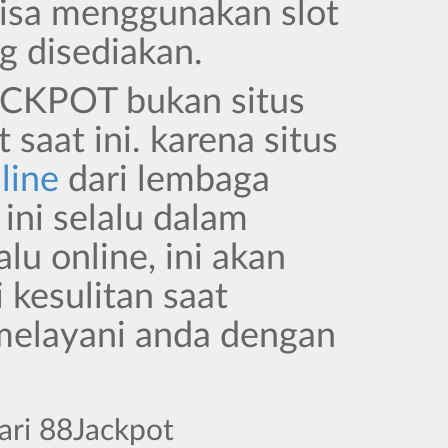
bisa menggunakan slot
g disediakan.
ACKPOT bukan situs
 saat ini. karena situs
line
dari lembaga
ini selalu dalam
lu online, ini akan
kesulitan saat
melayani anda dengan
ari 88Jackpot