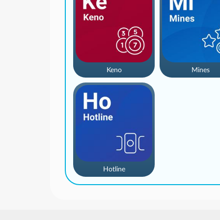
Keno
Mines
Hotline