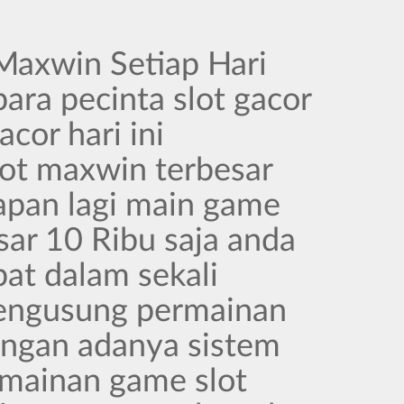
Maxwin Setiap Hari
ara pecinta slot gacor
cor hari ini
ot maxwin terbesar
apan lagi main game
esar 10 Ribu saja anda
at dalam sekali
mengusung permainan
Dengan adanya sistem
rmainan game slot