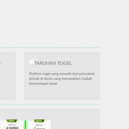
O
TARUHAN TOGEL
Platform togel yang menarik dari perusahan
terbaik di dunia yang menawarkan hadiah
kemenangan besar