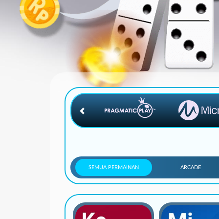
SEMUA PERMAINAN
ARCADE