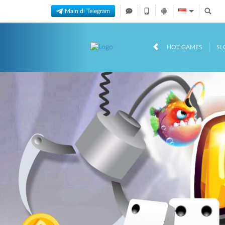
Main di Telegram
HOT GAMES
SL